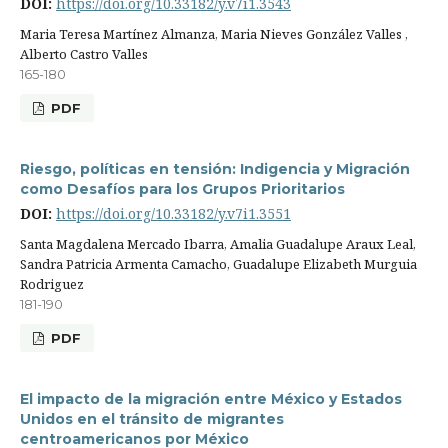
DOI:
https://doi.org/10.33182/y.v7i1.3543
Maria Teresa Martínez Almanza, Maria Nieves González Valles ,
Alberto Castro Valles
165-180
PDF
Riesgo, políticas en tensión: Indigencia y Migración
como Desafíos para los Grupos Prioritarios
DOI:
https://doi.org/10.33182/y.v7i1.3551
Santa Magdalena Mercado Ibarra, Amalia Guadalupe Araux Leal,
Sandra Patricia Armenta Camacho, Guadalupe Elizabeth Murguia
Rodriguez
181-190
PDF
El impacto de la migración entre México y Estados
Unidos en el tránsito de migrantes
centroamericanos por México