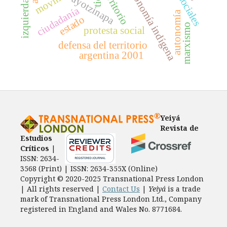
autonomía indígena
territorio
ayotzinapa
tic
ciudadanía
autonomía
estado
marxismo
protesta social
defensa del territorio
argentina 2001
Yeiyá
Revista de
Estudios
Críticos
|
ISSN: 2634-
3568 (Print) | ISSN: 2634-355X (Online)
Copyright © 2020-2025 Transnational Press London
| All rights reserved |
Contact Us
|
Yeiyá
is a trade
mark of Transnational Press London Ltd., Company
registered in England and Wales No. 8771684.