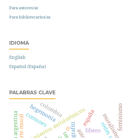
Para autores/as
Para bibliotecarios/as
IDIOMA
English
Español (España)
PALABRAS CLAVE
colombia
hegemonía
feminismo
movimientos antisistémicos
españa
izquierda argentina
comunes
muralismo
arte mural
redes sociales
grafiti
0
libero