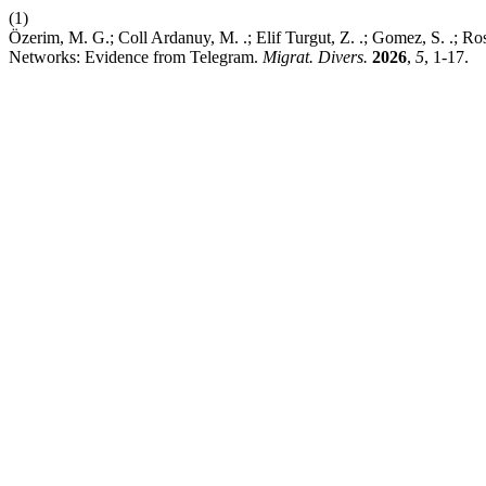
(1)
Özerim, M. G.; Coll Ardanuy, M. .; Elif Turgut, Z. .; Gomez, S. .; R
Networks: Evidence from Telegram.
Migrat. Divers.
2026
,
5
, 1-17.