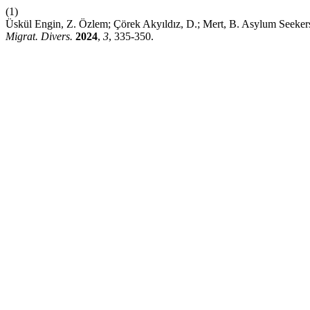
(1)
Üskül Engin, Z. Özlem; Çörek Akyıldız, D.; Mert, B. Asylum Seekers 
Migrat. Divers.
2024
,
3
, 335-350.